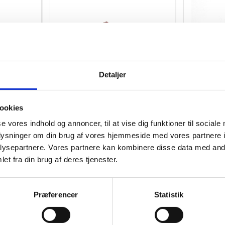
Detaljer
80039
80056
gr.
Brombær frysetørret 30 gr
Kirsebærp
ookies
g
se vores indhold og annoncer, til at vise dig funktioner til sociale
DKK 29,00
DKK 1
/ BØT
oplysninger om din brug af vores hjemmeside med vores partnere i
DKK 23,20 ekskl. moms
DKK 90,40 
ysepartnere. Vores partnere kan kombinere disse data med andr
et fra din brug af deres tjenester.
b nu
Køb nu
0,03 på lager
0,3 på l
Præferencer
Statistik