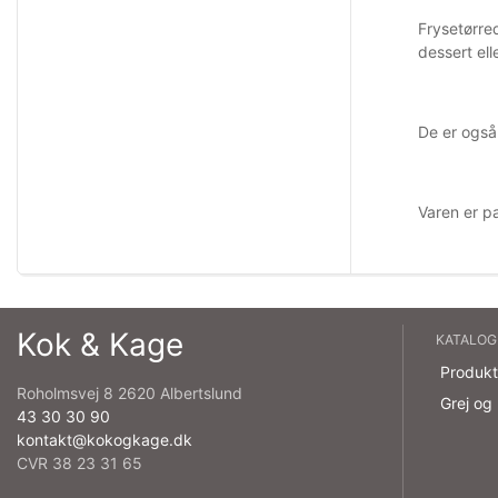
Frysetørre
dessert ell
De er også
Varen er p
Kok & Kage
KATALOG
Produkt
Roholmsvej 8 2620 Albertslund
Grej og
43 30 30 90
kontakt@kokogkage.dk
CVR 38 23 31 65