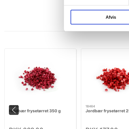
Afvis
18606
18464
Hindbær frysetørret 350 g
Jordbær frysetørret 