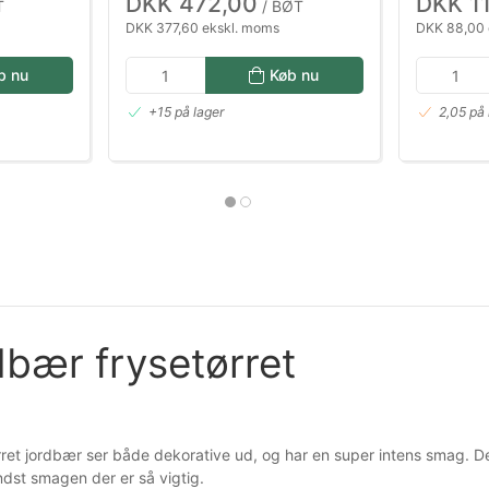
DKK 472,00
DKK 1
T
/ BØT
DKK 377,60 ekskl. moms
DKK 88,00 
b nu
Køb nu
+15 på lager
2,05 på 
dbær frysetørret
rret jordbær ser både dekorative ud, og har en super intens smag. 
ndst smagen der er så vigtig.