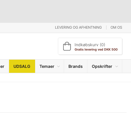
LEVERING OG AFHENTNING
OM OS
Indkøbskurv (0)
Gratis levering ved DKK 500
er
UDSALG
Temaer
Brands
Opskrifter