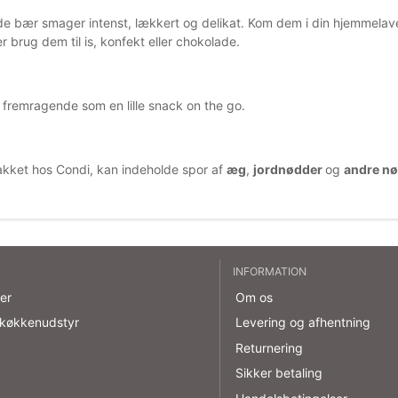
de bær smager intenst, lækkert og delikat. Kom dem i din hjemmelave
er brug dem til is, konfekt eller chokolade.
 fremragende som en lille snack on the go.
akket hos Condi, kan indeholde spor af
æg
,
jordnødder
og
andre n
INFORMATION
er
Om os
 køkkenudstyr
Levering og afhentning
Returnering
Sikker betaling