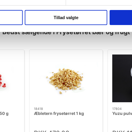
Tillad valgte
Bedst sælgende i Frysetørret bær og frugt
18418
17804
250 g
Æbletern frysetørret 1 kg
Yuzu pulv