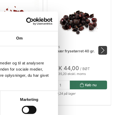
Om
80065
ulver frysetørret 100
Solbær frysetørret 40 gr.
 medier og til at analysere
13,00
DKK 44,00
/ BØT
/ BØT
nden for sociale medier,
ekskl. moms
DKK 35,20 ekskl. moms
e oplysninger, du har givet
Køb nu
Køb nu
ager
0,24 på lager
Marketing