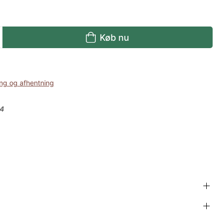
Køb nu
ng og afhentning
24