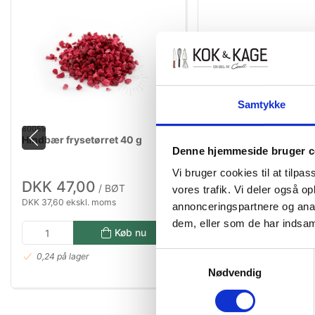
Samtykke
80059
81067
Hindbær frysetørret 40 g
Blåbær frysetørret 30 
Denne hjemmeside bruger c
Vi bruger cookies til at tilpas
DKK 47,00
DKK 54,00
/ BØT
/ BØT
vores trafik. Vi deler også 
DKK 37,60 ekskl. moms
DKK 43,20 ekskl. moms
annonceringspartnere og anal
dem, eller som de har indsaml
Køb nu
Kø
Samtykkevalg
0,24 på lager
0,03 på lager
Nødvendig