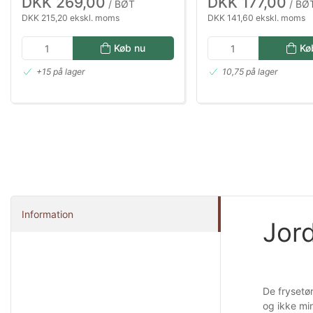
DKK 269,00
DKK 177,00
/ BØT
/ BØ
DKK 215,20 ekskl. moms
DKK 141,60 ekskl. moms
Køb nu
Kø
+15 på lager
10,75 på lager
Information
Jor
De frysetø
og ikke mi