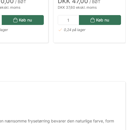
10,00
DKK 47,00
/ BØT
/ BØT
ekskl. moms
DKK 37,60 ekskl. moms
Køb nu
Køb nu
lager
0,24 på lager
Den nænsomme frysetørring bevarer den naturlige farve, form