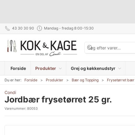
43 30 30 90
Mandag - fredag 8:00-15:30
Forside
Produkter
Grej og køkkenudstyr
Du er her:
Forside
Produkter
Bær og Topping
Frysetørret bær 
Condi
Jordbær frysetørret 25 gr.
Varenummer:
80053