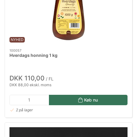
NYHED
100057
Hverdags honning 1 kg
DKK 110,00
/ FL
DKK 88,00 ekskl. moms
Køb nu
2 på lager