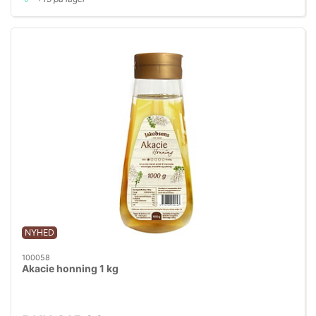
NYHED
100058
Akacie honning 1 kg