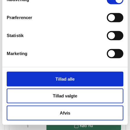
Præferencer
Statistik
Marketing
Tillad alle
46452
Glukosesirup 400 g
Tillad valgte
DKK 23,00
/ FL
DKK 18,40 ekskl. moms
Afvis
Køb nu