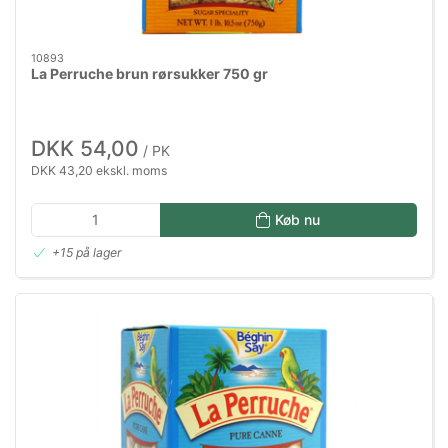
10893
La Perruche brun rørsukker 750 gr
DKK 54,00
/ PK
DKK 43,20 ekskl. moms
Køb nu
+15 på lager