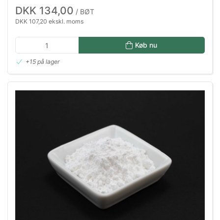
DKK 134,00
/ BØT
DKK 107,20 ekskl. moms
Køb nu
+15 på lager