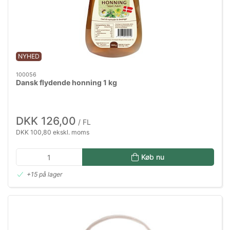
NYHED
100056
Dansk flydende honning 1 kg
DKK 126,00
/ FL
DKK 100,80 ekskl. moms
Køb nu
+15 på lager