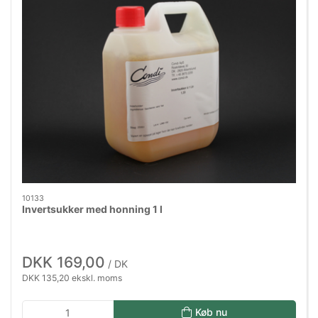
10133
Invertsukker med honning 1 l
DKK 169,00
/ DK
DKK 135,20 ekskl. moms
Køb nu