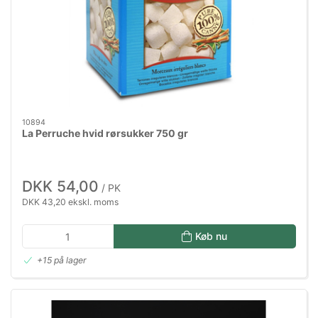
10894
La Perruche hvid rørsukker 750 gr
DKK 54,00
/ PK
DKK 43,20 ekskl. moms
Køb nu
+15 på lager