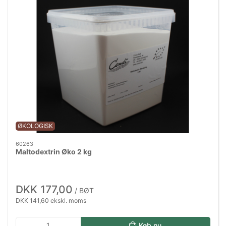
ØKOLOGISK
60263
Maltodextrin Øko 2 kg
DKK 177,00
/ BØT
DKK 141,60 ekskl. moms
Køb nu