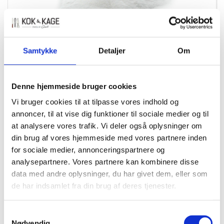
Samtykke
Detaljer
Om
10695
Denne hjemmeside bruger cookies
Glucose spraytørret 1,50 kg
Vi bruger cookies til at tilpasse vores indhold og
annoncer, til at vise dig funktioner til sociale medier og til
DKK 79,00
/ BØT
at analysere vores trafik. Vi deler også oplysninger om
DKK 63,20 ekskl. moms
din brug af vores hjemmeside med vores partnere inden
for sociale medier, annonceringspartnere og
Køb nu
analysepartnere. Vores partnere kan kombinere disse
data med andre oplysninger, du har givet dem, eller som
+15 på lager
de har indsamlet fra din brug af deres tjenester.
Samtykkevalg
Nødvendig