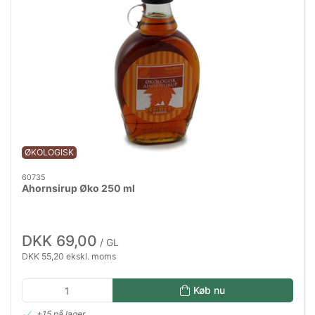
ØKOLOGISK
60735
Ahornsirup Øko 250 ml
DKK 69,00
/ GL
DKK 55,20 ekskl. moms
Køb nu
+15 på lager