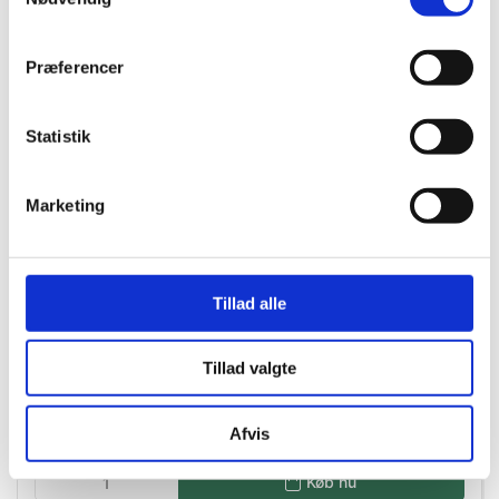
Præferencer
Statistik
Marketing
Tillad alle
21562
Condibøtte 780 ml uden låg
Tillad valgte
DKK 5,00
/ STK
DKK 4,00 ekskl. moms
Afvis
Køb nu