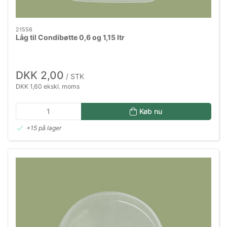
21556
Låg til Condibøtte 0,6 og 1,15 ltr
DKK 2,00
/ STK
DKK 1,60 ekskl. moms
Køb nu
+15 på lager