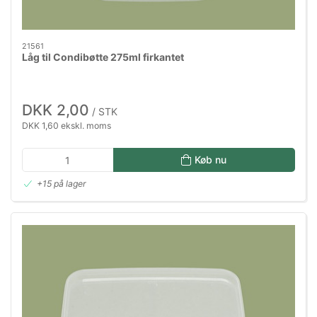
21561
Låg til Condibøtte 275ml firkantet
DKK 2,00
/ STK
DKK 1,60 ekskl. moms
Køb nu
+15 på lager