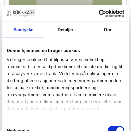
Samtykke
Detaljer
Om
21549
Denne hjemmeside bruger cookies
Condibøtte 5 liter uden låg
Vi bruger cookies til at tilpasse vores indhold og
annoncer, til at vise dig funktioner til sociale medier og til
DKK 11,00
/ STK
at analysere vores trafik. Vi deler også oplysninger om
DKK 8,80 ekskl. moms
din brug af vores hjemmeside med vores partnere inden
for sociale medier, annonceringspartnere og
Køb nu
analysepartnere. Vores partnere kan kombinere disse
data med andre oplysninger, du har givet dem, eller som
+15 på lager
de har indsamlet fra din brug af deres tjenester.
Samtykkevalg
Nødvendig