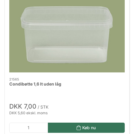
21565
Condibøtte 1,6 lt uden låg
DKK 7,00
/ STK
DKK 5,60 ekskl. moms
Køb nu