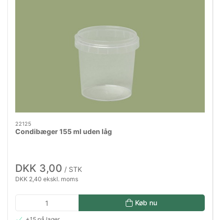
22125
Condibæger 155 ml uden låg
DKK 3,00
/ STK
DKK 2,40 ekskl. moms
Køb nu
+15 på lager