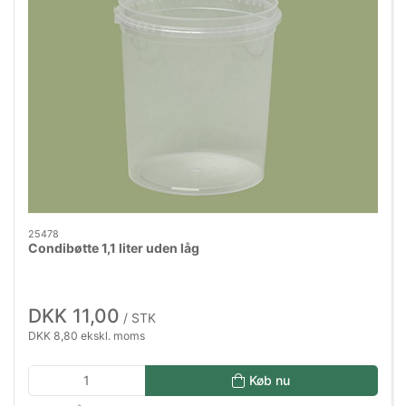
25478
Condibøtte 1,1 liter uden låg
DKK 11,00
/ STK
DKK 8,80 ekskl. moms
Køb nu