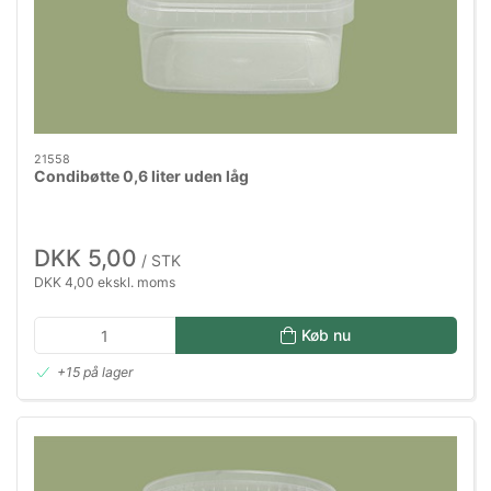
21558
Condibøtte 0,6 liter uden låg
DKK 5,00
/ STK
DKK 4,00 ekskl. moms
Køb nu
+15 på lager