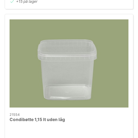
+15 på lager
21554
Condibøtte 1,15 lt uden låg