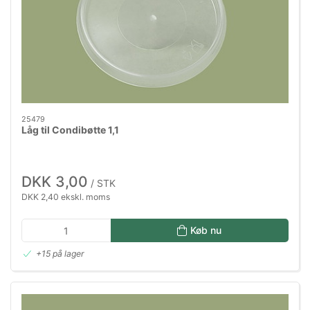
25479
Låg til Condibøtte 1,1
DKK 3,00
/ STK
DKK 2,40 ekskl. moms
Køb nu
+15 på lager