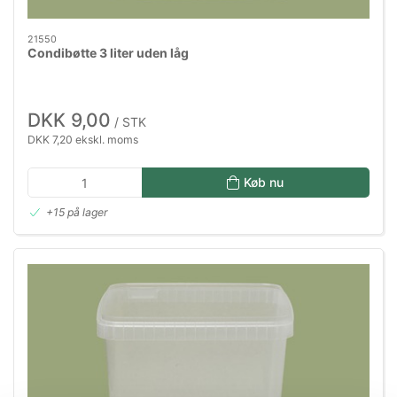
21550
Condibøtte 3 liter uden låg
DKK 9,00
/ STK
DKK 7,20 ekskl. moms
Køb nu
+15 på lager