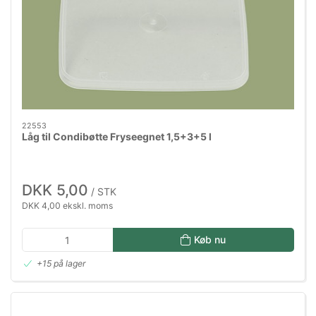
22553
Låg til Condibøtte Fryseegnet 1,5+3+5 l
DKK 5,00
/ STK
DKK 4,00 ekskl. moms
Køb nu
+15 på lager