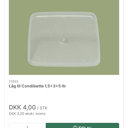
21553
Låg til Condibøtte 1,5+3+5 ltr
DKK 4,00
/ STK
DKK 3,20 ekskl. moms
Køb nu