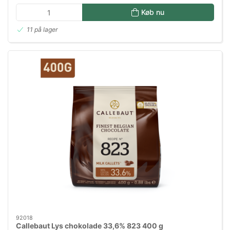
Køb nu
11 på lager
92018
Callebaut Lys chokolade 33,6% 823 400 g