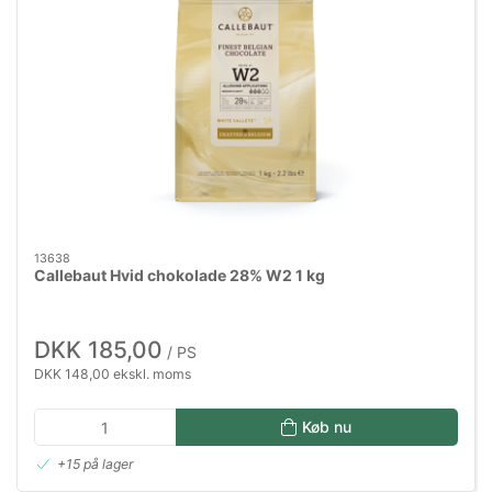
13638
Callebaut Hvid chokolade 28% W2 1 kg
DKK 185,00
/ PS
DKK 148,00 ekskl. moms
Køb nu
+15 på lager