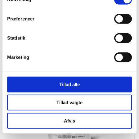
DKK 85,00
/ BØT
DKK 68,00 ekskl. moms
Præferencer
Køb nu
Statistik
0,2 på lager
Marketing
Tillad alle
Tillad valgte
Afvis