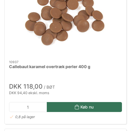
10937
Callebaut karamel overtræk perler 400 g
DKK 118,00
/ BØT
DKK 94,40 ekskl. moms
Køb nu
0,8 på lager