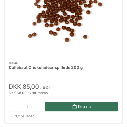
10946
Callebaut Chokoladecrisp fløde 200 g
DKK 85,00
/ BØT
DKK 68,00 ekskl. moms
Køb nu
0,2 på lager