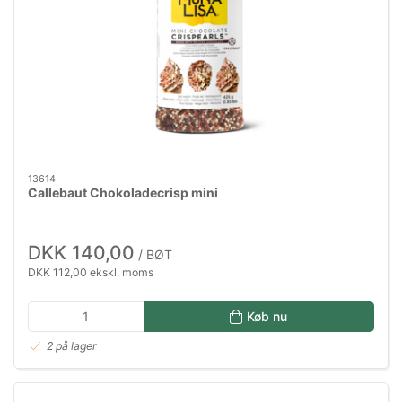
13614
Callebaut Chokoladecrisp mini
DKK 140,00
/ BØT
DKK 112,00 ekskl. moms
Køb nu
2 på lager