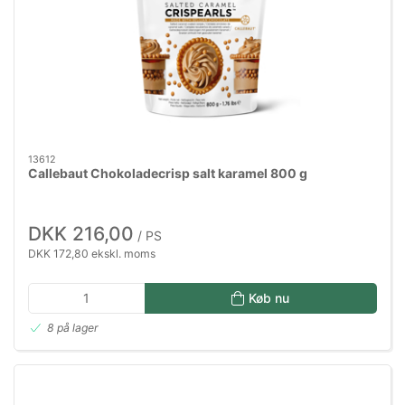
13612
Callebaut Chokoladecrisp salt karamel 800 g
DKK 216,00
/ PS
DKK 172,80 ekskl. moms
Køb nu
8 på lager