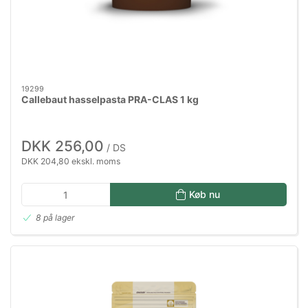
19299
Callebaut hasselpasta PRA-CLAS 1 kg
DKK 256,00
/ DS
DKK 204,80 ekskl. moms
Køb nu
8 på lager