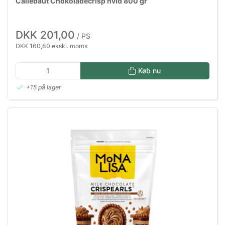
Callebaut Chokoladecrisp hvid 800 gr
DKK 201,00
/ PS
DKK 160,80 ekskl. moms
Køb nu
+15 på lager