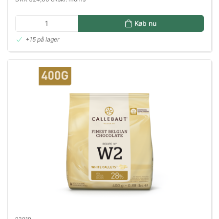
Køb nu
+15 på lager
92019