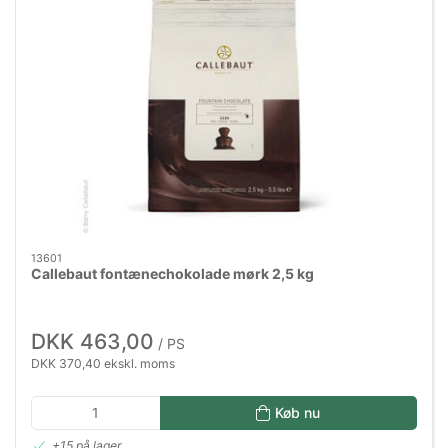
13601
Callebaut fontænechokolade mørk 2,5 kg
DKK 463,00
/ PS
DKK 370,40 ekskl. moms
Køb nu
+15 på lager