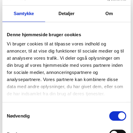
Køles ned og opbevares i en lukket plastbøtte
Samtykke
Detaljer
Om
Blåbær fromage
Denne hjemmeside bruger cookies
Støbes i kugleform 15mm eller halvkugleform
Ø30x15mm
Vi bruger cookies til at tilpasse vores indhold og
annoncer, til at vise dig funktioner til sociale medier og til
at analysere vores trafik. Vi deler også oplysninger om
Husblassen udblødes 5 min i koldt vand.
din brug af vores hjemmeside med vores partnere inden
Blåbærpure, citronsaft, sukker og
for sociale medier, annonceringspartnere og
æggeblommer kommes i en gryde og legeres
analysepartnere. Vores partnere kan kombinere disse
op til 82 grader, imens der piskes i massen
data med andre oplysninger, du har givet dem, eller som
hele tiden.
de har indsamlet fra din brug af deres tjenester.
Herefter tages det af varmen og kommes i en
skål, så det kan køle ned. Husblassen
kommes i og det røres lidt rundt. Piskefløde
Samtykkevalg
laves til flødeskum.
Nødvendig
Når cremen er stuetemperatur vendes den let
piskede flødeskum i over to gange vendes