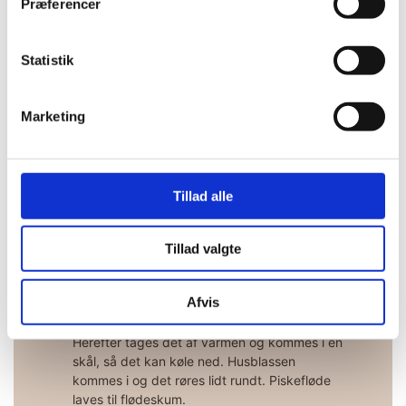
Præferencer
med en spartel.
Fyld nu gummimåtterne op og stryg kanten af
med en palet, så de er helt lige i bunden.
Statistik
Marketing
Hindbær fromage
Støbes i kugleform 15mm eller halvkugleform
Ø30x15mm
Tillad alle
Husblassen udblødes 5 min i koldt vand.
Tillad valgte
Hindbærpure, citronsaft, sukker og
æggeblommer kommes i en gryde og legeres
Afvis
op til 82 grader, mens der piskes i massen
hele tiden.
Herefter tages det af varmen og kommes i en
skål, så det kan køle ned. Husblassen
kommes i og det røres lidt rundt. Piskefløde
laves til flødeskum.