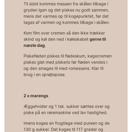
Til sidst kommes massen fra skålen tilbage i
gryden igen og det piskes nu godt sammen,
mens det varmes op til kogepunktet, før det
tages af varmen og kommes tilbage i skålen.
Kom film over cremen så den ikke trækker
skind og køl den ned i køleskabet
gerne til
næste dag
.
Piskefløden piskes til flødeskum, kagecremen
piskes glat med piskeris før fløden vendes i
og den smages til med romessens. Klar til
brug i en sprøjtepose.
2 x marengs
Æggehvider og 1 tsk. sukker sættes over og
piske på en røremaskine ved lav hastighed.
Imens koges en frugtlage med pureen og de
130 g sukker. Det koges til 117 grader og