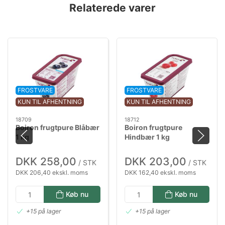
Relaterede varer
FROSTVARE
FROSTVARE
KUN TIL AFHENTNING
KUN TIL AFHENTNING
18709
18712
Boiron frugtpure Blåbær
Boiron frugtpure
1 kg
Hindbær 1 kg
DKK 258,00
DKK 203,00
/ STK
/ STK
DKK 206,40 ekskl. moms
DKK 162,40 ekskl. moms
Køb nu
Køb nu
+15 på lager
+15 på lager