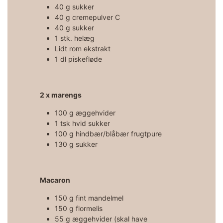
40 g sukker
40 g cremepulver C
40 g sukker
1 stk. helæg
Lidt rom ekstrakt
1 dl piskefløde
2 x marengs
100 g æggehvider
1 tsk hvid sukker
100 g hindbær/blåbær frugtpure
130 g sukker
Macaron
150 g fint mandelmel
150 g flormelis
55 g æggehvider (skal have