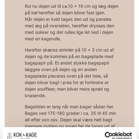
Rul nu dejen ud til ca.10 x 19 cm og læg dejen
på køl herefter så dejen bliver fast igen.
Når dejen er kold tages den ud og pensles
med æg på oversiden, herefter drysses den
med sukker og det rulles lige let ned i dejen
med en kagerulle.
Herefter skæres strimler på 10 x 3 cm ud af
dejen og de kommes på en bageplade med
bagepapir på. Et andet stykke bagepapir
lægges oven på dejen og en anden
bageplade placeres oven på det hele, så
dejen bliver bagt i pres for at forhindre at
dejen souffleer, men bliver mere sprød og
knasende.
Bagetiden er lang når man bager sådan her.
Bages ved 175-180 grader i ca. 35 til 45 min
alt efter ovn osv. Dejen skal være helt bagt
igennem gylden og sprød før de tages ud af
ovnen.