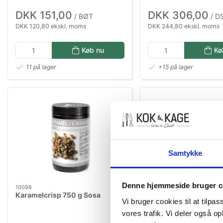
DKK 151,00
DKK 306,00
/ BØT
/ D
DKK 120,80 ekskl. moms
DKK 244,80 ekskl. moms
Køb nu
Kø
11 på lager
+15 på lager
Samtykke
BESTILLINGSVARE
Denne hjemmeside bruger c
10098
10086
Karamelcrisp 750 g Sosa
Sojaprotein 300 g So
Vi bruger cookies til at tilpas
vores trafik. Vi deler også 