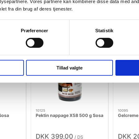
ysepartnere. Vores partnere kan kombinere disse data med andr
DKK 579,00
DKK 3
S
/ DS
et fra din brug af deres tjenester.
DKK 463,20 ekskl. moms
DKK 267,20
b nu
Køb nu
Præferencer
Statistik
3 på lager
6 på lag
Tillad valgte
10125
10095
Sosa
Pektin nappage X58 500 g Sosa
Gelcreme
DKK 399,00
DKK 2
/ DS