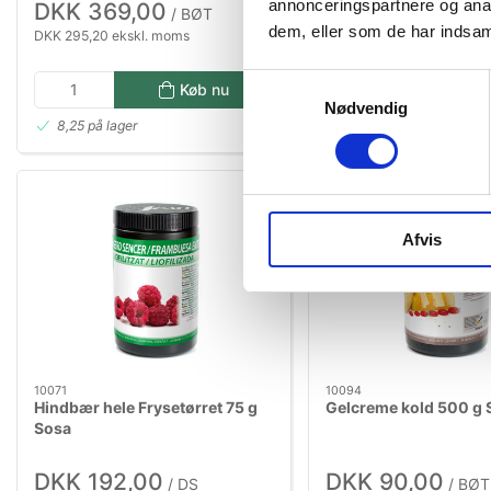
annonceringspartnere og anal
DKK 369,00
DKK 554,00
/ BØT
/ D
dem, eller som de har indsaml
DKK 295,20 ekskl. moms
DKK 443,20 ekskl. moms
Samtykkevalg
Køb nu
Kø
Nødvendig
8,25 på lager
6 på lager
Afvis
10071
10094
Hindbær hele Frysetørret 75 g
Gelcreme kold 500 g 
Sosa
DKK 192,00
DKK 90,00
/ DS
/ BØT