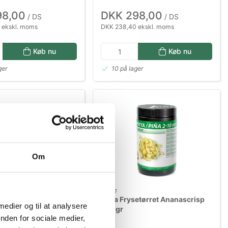
98,00
DKK 298,00
/ DS
/ DS
 ekskl. moms
DKK 238,40 ekskl. moms
Køb nu
Køb nu
ger
10 på lager
Om
10057
risp Frysetørret 200
Sosa Frysetørret Ananascrisp
 medier og til at analysere
200gr
nden for sociale medier,