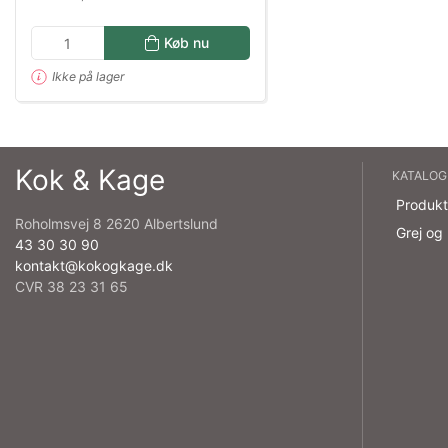
Køb nu
Ikke på lager
Kok & Kage
KATALOG
Produkt
Roholmsvej 8 2620 Albertslund
Grej og
43 30 30 90
kontakt@kokogkage.dk
CVR 38 23 31 65