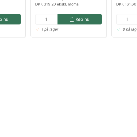
DKK 319,20 ekskl. moms
DKK 161,60
b nu
Køb nu
1 på lager
8 på lag