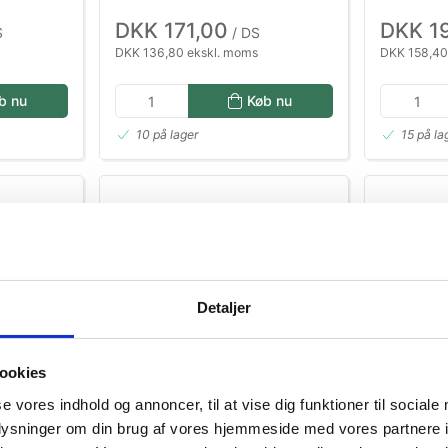
DKK 171,00
DKK 1
S
/ DS
DKK 136,80 ekskl. moms
DKK 158,40
b nu
Køb nu
10 på lager
15 på la
Detaljer
ookies
10066
10063
sa
Pufsukker Mørk chokolade 900
Kirsebærc
se vores indhold og annoncer, til at vise dig funktioner til sociale
g Sosa
g Sosa
oplysninger om din brug af vores hjemmeside med vores partnere i