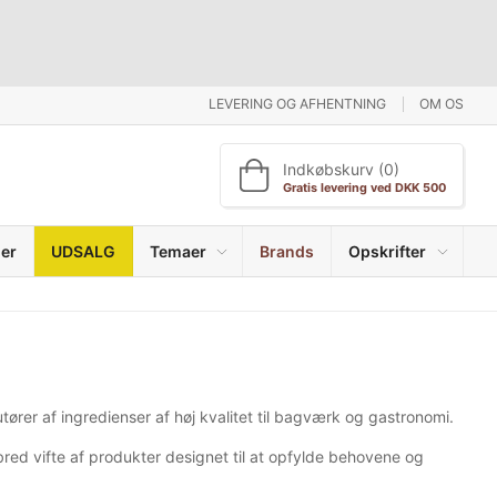
LEVERING OG AFHENTNING
OM OS
Indkøbskurv (0)
Gratis levering ved DKK 500
er
UDSALG
Temaer
Brands
Opskrifter
ører af ingredienser af høj kvalitet til bagværk og gastronomi.
bred vifte af produkter designet til at opfylde behovene og