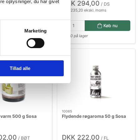
e oplysninger, du har givet
34,00
DKK 294,00
/ DS
/ DS
 ekskl. moms
DKK 235,20 ekskl. moms
Køb nu
Køb nu
Marketing
er
10 på lager
Tillad alle
10065
 varm 500 g Sosa
Flydende røgaroma 50 g Sosa
02,00
DKK 222,00
/ BØT
/ FL