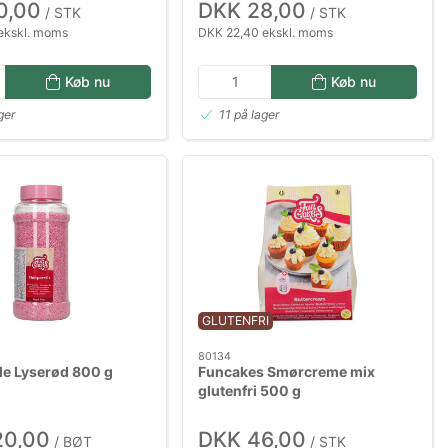
0,00
DKK 28,00
/ STK
/ STK
ekskl. moms
DKK 22,40 ekskl. moms
Køb nu
Køb nu
ger
11 på lager
GLUTENFRI
80134
le Lyserød 800 g
Funcakes Smørcreme mix
glutenfri 500 g
20,00
DKK 46,00
/ BØT
/ STK