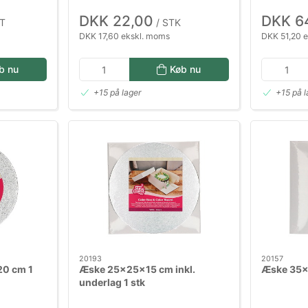
DKK 22,00
DKK 6
T
/ STK
DKK 17,60 ekskl. moms
DKK 51,20 
b nu
Køb nu
+15 på lager
+15 på 
20193
20157
20 cm 1
Æske 25x25x15 cm inkl.
Æske 35x
underlag 1 stk