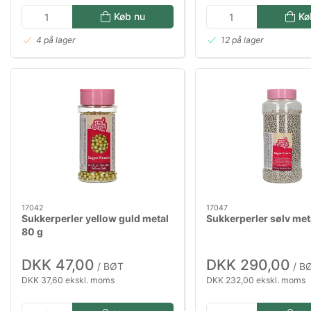
Køb nu
Kø
4 på lager
12 på lager
17042
17047
Sukkerperler yellow guld metal
Sukkerperler sølv met
80 g
DKK 47,00
DKK 290,00
/ BØT
/ B
DKK 37,60 ekskl. moms
DKK 232,00 ekskl. moms