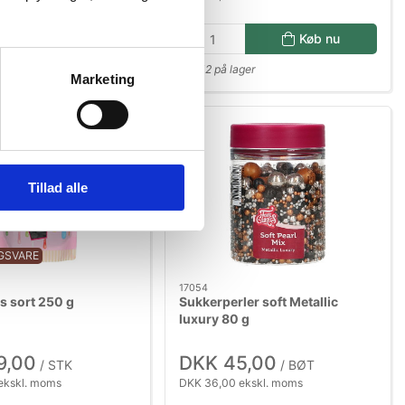
Køb nu
Køb nu
lager
7,2 på lager
Marketing
Tillad alle
NGSVARE
17054
s sort 250 g
Sukkerperler soft Metallic
luxury 80 g
9,00
DKK 45,00
/ STK
/ BØT
ekskl. moms
DKK 36,00 ekskl. moms