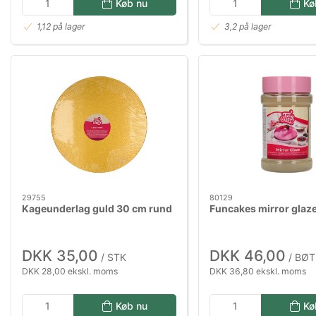
Køb nu
Kø
1,12 på lager
3,2 på lager
29755
80129
Kageunderlag guld 30 cm rund
Funcakes mirror glaz
DKK 35,00
DKK 46,00
/ STK
/ BØT
DKK 28,00 ekskl. moms
DKK 36,80 ekskl. moms
Køb nu
Kø