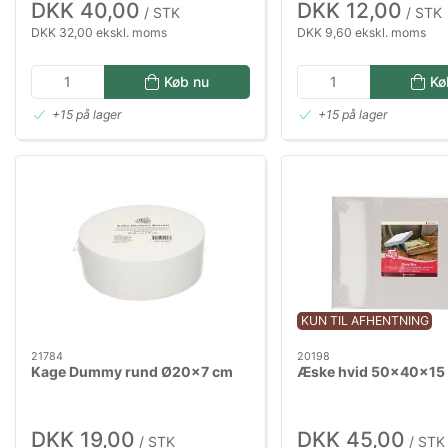
DKK 40,00
DKK 12,00
/ STK
/ STK
DKK 32,00 ekskl. moms
DKK 9,60 ekskl. moms
Køb nu
Kø
+15 på lager
+15 på lager
KUN TIL AFHENTNING
21784
20198
Kage Dummy rund Ø20x7 cm
Æske hvid 50x40x15 
DKK 19,00
DKK 45,00
/ STK
/ STK