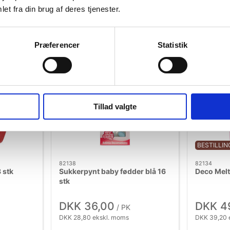
et fra din brug af deres tjenester.
b nu
Køb nu
3 på lager
+15 på 
Præferencer
Statistik
Tillad valgte
BESTILLI
82138
82134
 stk
Sukkerpynt baby fødder blå 16
Deco Melt
stk
DKK 36,00
DKK 4
/ PK
DKK 28,80 ekskl. moms
DKK 39,20 