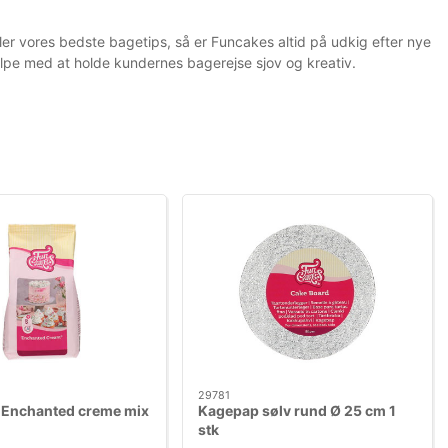
er vores bedste bagetips, så er Funcakes altid på udkig efter nye
lpe med at holde kundernes bagerejse sjov og kreativ.
29781
 Enchanted creme mix
Kagepap sølv rund Ø 25 cm 1
stk