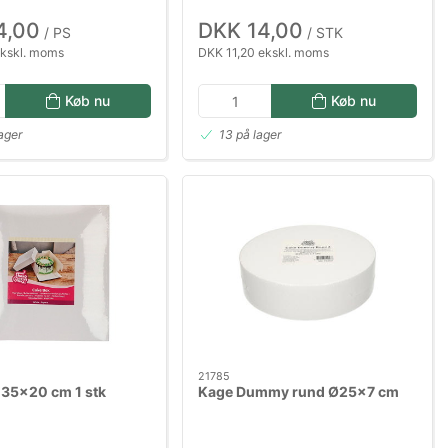
4,00
DKK 14,00
/ PS
/ STK
ekskl. moms
DKK 11,20 ekskl. moms
Køb nu
Køb nu
lager
13 på lager
21785
35x20 cm 1 stk
Kage Dummy rund Ø25x7 cm