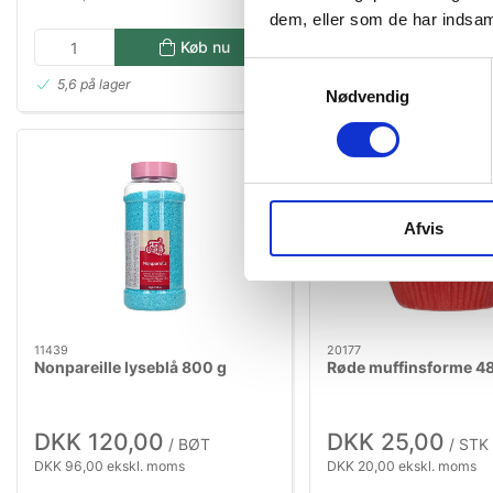
dem, eller som de har indsaml
Køb nu
Kø
Samtykkevalg
5,6 på lager
2 på lager
Nødvendig
Afvis
11439
20177
Nonpareille lyseblå 800 g
Røde muffinsforme 48
DKK 120,00
DKK 25,00
/ BØT
/ STK
DKK 96,00 ekskl. moms
DKK 20,00 ekskl. moms