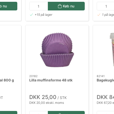
b nu
Køb nu
+15 på lager
1 på lag
20182
82141
al 800 g
Lilla muffinsforme 48 stk
Bagekugle
DKK 25,00
DKK 8
ØT
/ STK
DKK 20,00 ekskl. moms
DKK 67,20 