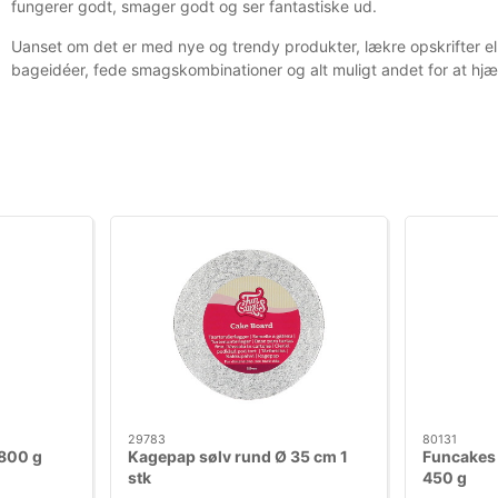
fungerer godt, smager godt og ser fantastiske ud.
Uanset om det er med nye og trendy produkter, lækre opskrifter ell
bageidéer, fede smagskombinationer og alt muligt andet for at hjæ
29783
80131
 800 g
Kagepap sølv rund Ø 35 cm 1
Funcakes
stk
450 g