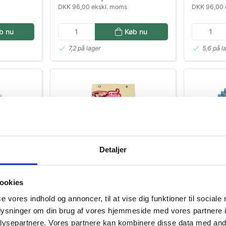
DKK 96,00 ekskl. moms
DKK 96,00 
b nu
Køb nu
7,2 på lager
5,6 på l
Detaljer
GLUTENFRI
80132
20180
8 stk
Funcakes Brownie mix glutenfri
Lyseblå m
ookies
500 g
se vores indhold og annoncer, til at vise dig funktioner til sociale
DKK 56,00
DKK 2
oplysninger om din brug af vores hjemmeside med vores partnere i
/ PS
ysepartnere. Vores partnere kan kombinere disse data med andr
DKK 44,80 ekskl. moms
DKK 21,60 