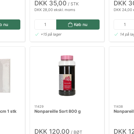
DKK 35,00
DKK 3
/ STK
DKK 28,00 ekskl. moms
DKK 24,00 
b nu
Køb nu
+15 på lager
14 på la
11429
11438
cm 1 stk
Nonpareille Sort 800 g
Nonpareil
DKK 120,00
DKK 1
/ BØT