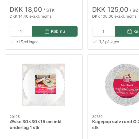
DKK 18,00
DKK 125,00
/ STK
/ BØ
DKK 14,40 ekskl. moms
DKK 100,00 ekskl. moms
Køb nu
Kø
+15 på lager
3,2 på lager
20195
29780
Æske 30x30x15 cm inkl.
Kagepap sølv rund Ø 
underlag 1 stk
stk