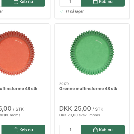
Køb nu
Køb nu
er
11 på lager
20179
ffinsforme 48 stk
Grønne muffinsforme 48 stk
5,00
DKK 25,00
/ STK
/ STK
ekskl. moms
DKK 20,00 ekskl. moms
Køb nu
Køb nu