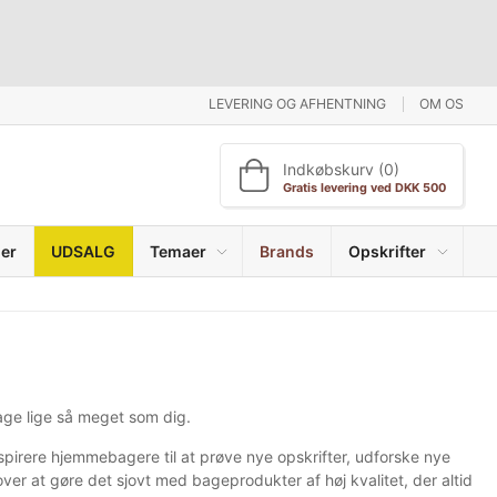
LEVERING OG AFHENTNING
OM OS
Indkøbskurv (0)
Gratis levering ved DKK 500
er
UDSALG
Temaer
Brands
Opskrifter
ge lige så meget som dig.
spirere hjemmebagere til at prøve nye opskrifter, udforske nye
er at gøre det sjovt med bageprodukter af høj kvalitet, der altid