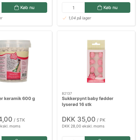
Køb nu
Køb nu
er
1,04 på lager
82137
r keramik 600 g
Sukkerpynt baby fødder
lyserød 16 stk
4,00
DKK 35,00
/ STK
/ PK
ekskl. moms
DKK 28,00 ekskl. moms