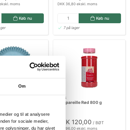
ekskl. moms
DKK 36,80 ekskl. moms
Køb nu
Køb nu
ager
7 på lager
Om
11435
uffinsforme 48 stk
Nonpareille Rød 800 g
 medier og til at analysere
7,00
DKK 120,00
nden for sociale medier,
/ STK
/ BØT
e oplysninger, du har givet
ekskl. moms
DKK 96,00 ekskl. moms