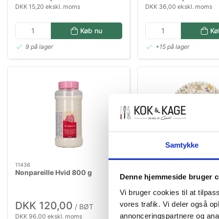
DKK 15,20 ekskl. moms
DKK 36,00 ekskl. moms
Køb nu
Kø
9 på lager
+15 på lager
Samtykke
11436
20190
Nonpareille Hvid 800 g
Påske muffinsforme 4
Denne hjemmeside bruger c
Vi bruger cookies til at tilpas
DKK 120,00
DKK 28,00
vores trafik. Vi deler også 
/ BØT
/ STK
annonceringspartnere og anal
DKK 96,00 ekskl. moms
DKK 22,40 ekskl. moms