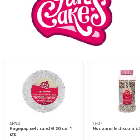
29782
11434
Kagepap sølv rund Ø 30 cm 1
Nonpareille discomix
stk