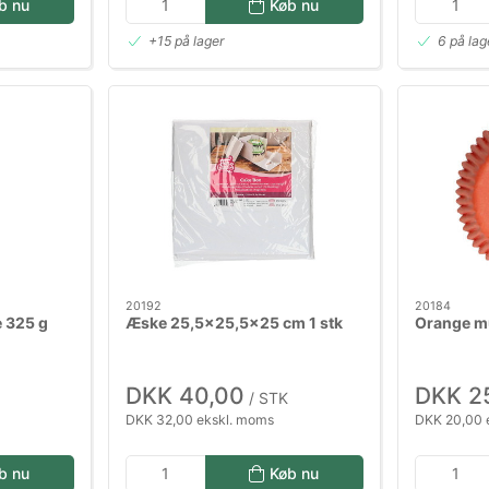
b nu
Køb nu
+15 på lager
6 på lag
20192
20184
e 325 g
Æske 25,5x25,5x25 cm 1 stk
Orange mu
DKK 40,00
DKK 2
/ STK
DKK 32,00 ekskl. moms
DKK 20,00 
b nu
Køb nu